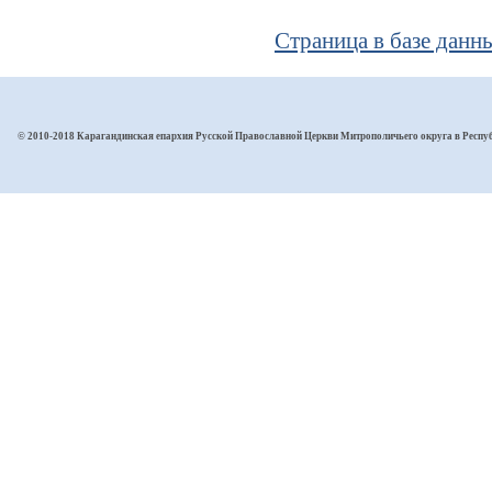
Страница в базе дан
© 2010-2018 Карагандинская епархия Русской Православной Церкви Митрополичьего округа в Респу