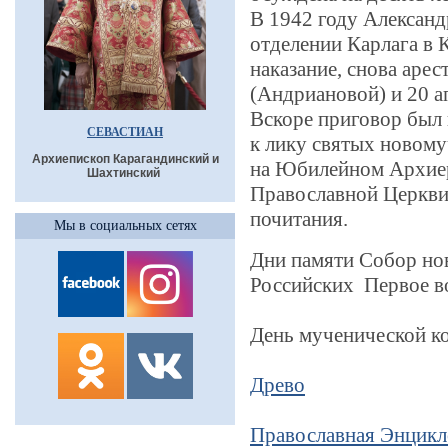
В 1942 году Алексан
отделении Карлага в К
наказание, снова аре
(Андриановой) и 20 а
Вскоре приговор был 
СЕВАСТИАН
к лику святых новому
Архиепископ Карагандинский и
на Юбилейном Архие
Шахтинский
Православной Церкви
почитания.
Мы в социальных сетях
Дни памяти Собор но
Российских Первое во
День мученической ко
Древо
Православная Энцикл