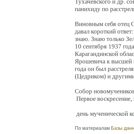
Тухачевского и др. с
панихиду по расстрел
Виновным себя отец С
давал короткий ответ:
знаю. Знаю только Зе
10 сентября 1937 го
Карагандинской облас
Ярошевича к высшей м
года он был расстрел
(Цедриком) и другим
Собор новомучеников
Первое воскресение, 
день мученической ко
По материалам
Базы дан