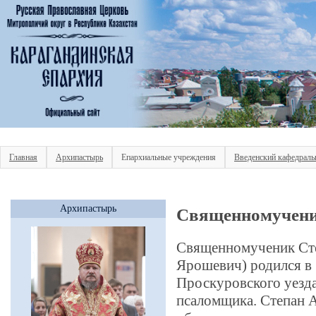
Главная
Архипастырь
Епархиальные учреждения
Введенский кафедраль
Архипастырь
Священномучени
Священномученик Сте
Ярошевич) родился в 
Проскуровского уезда
псаломщика. Степан 