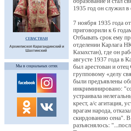
образование и стал св
1935 год он служил в
7 ноября 1935 года о
приговорили к 6 года
Отбывать срок ему п
СЕВАСТИАН
отделении Карлага НК
Архиепископ Карагандинский и
Шахтинский
Казахстан), где он ра
августе 1937 года в К
был арестован и отец
Мы в социальных сетях
групповому «делу свя
были предъявлены об
инкриминировано: "со
устраивала нелегальн
крест, а/с агитация, 
врагам народа, отказа
скирдованию сена". 
разъяснялось: "...пос