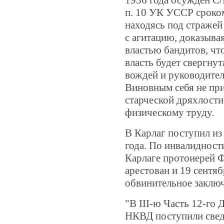
п. 10 УК УССР сроком 
находясь под стражей
с агитацию, доказывая
властью бандитов, что
власть будет свергнут
вождей и руководител
Виновным себя не при
старческой дряхлости
физическому труду.
В Карлаг поступил из
года.
По инвалидности
Карлаге протоиерей 
арестован и 19 сентя
обвинительное заклю
"В III-ю Часть 12-го
НКВД поступили све