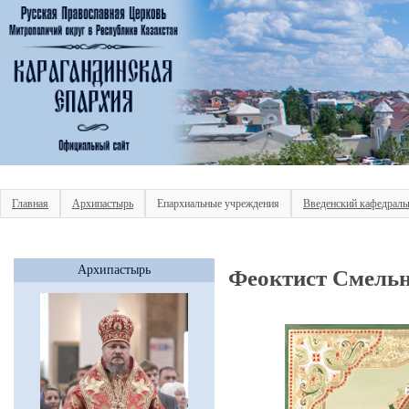
Главная
Архипастырь
Епархиальные учреждения
Введенский кафедраль
Архипастырь
Феоктист Смель