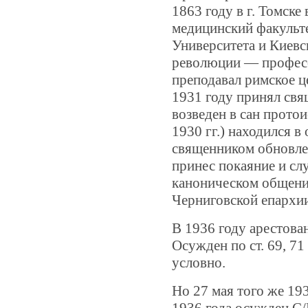
1863 году в г. Томске
медицинский факульт
Университета и Киев
революции — професс
преподавал римское ц
1931 году принял свя
возведен в сан протои
1930 гг.) находился в
священником обновлен
принес покаяние и сл
каноническом общении
Черниговской епархи
В 1936 году арестова
Осужден по ст. 69, 7
условно.
Но 27 мая того же 19
1936 года осужден С/