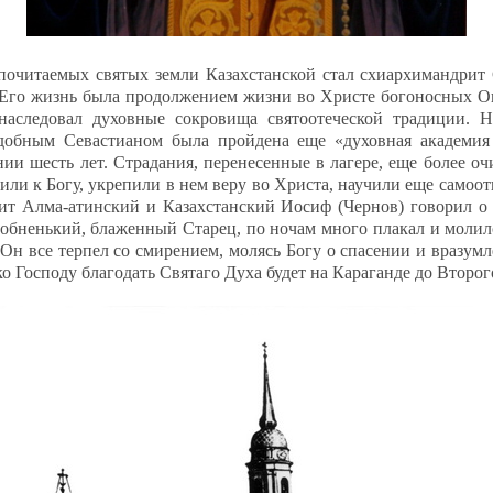
очитаемых святых земли Казахстанской стал схиархимандрит 
Его жизнь была продолжением жизни во Христе богоносных О
наследовал духовные сокровища святоотеческой традиции.
одобным Севастианом была пройдена еще «духовная академия 
нии шесть лет. Страдания, перенесенные в лагере, еще более оч
зили к Богу, укрепили в нем веру во Христа, научили еще самоо
т Алма-атинский и Казахстанский Иосиф (Чернов) говорил о
обненький, блаженный Старец, по ночам много плакал и молилс
. Он все терпел со смирением, молясь Богу о спасении и вразумл
о Господу благодать Святаго Духа будет на Караганде до Второ