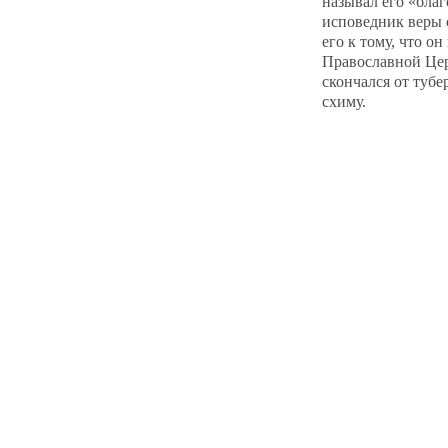
называл его «бла
исповедник веры 
его к тому, что о
Православной Цер
скончался от тубе
схиму.