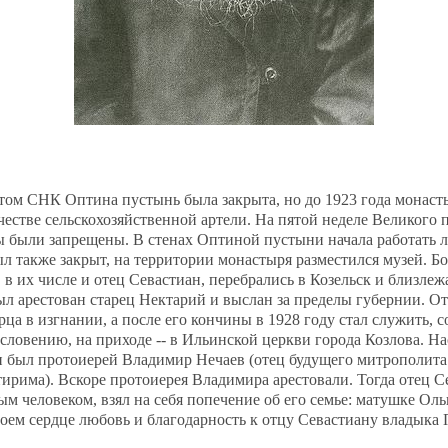
етом СНК Оптина пустынь была закрыта, но до 1923 года монас
честве сельскохозяйственной артели. На пятой неделе Великого п
 были запрещены. В стенах Оптиной пустыни начала работать 
ыл также закрыт, на территории монастыря разместился музей. 
в их числе и отец Севастиан, перебрались в Козельск и близлеж
ыл арестован старец Нектарий и выслан за пределы губернии. О
рца в изгнании, а после его кончины в 1928 году стал служить, с
словению, на приходе -- в Ильинской церкви города Козлова. Н
 был протоиерей Владимир Нечаев (отец будущего митрополита
ирима). Вскоре протоиерея Владимира арестовали. Тогда отец С
м человеком, взял на себя попечение об его семье: матушке Оль
воем сердце любовь и благодарность к отцу Севастиану владыка