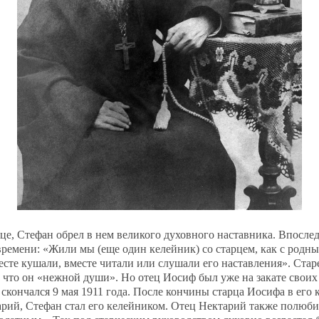
це, Стефан обрел в нем великого духовного наставника. Впосле
времени: «Жили мы (еще один келейник) со старцем, как с родны
есте кушали, вместе читали или слушали его наставления». Ста
 что он «нежной души». Но отец Иосиф был уже на закате своих
 скончался 9 мая 1911 года. После кончины старца Иосифа в его
арий, Стефан стал его келейником. Отец Нектарий также полюби