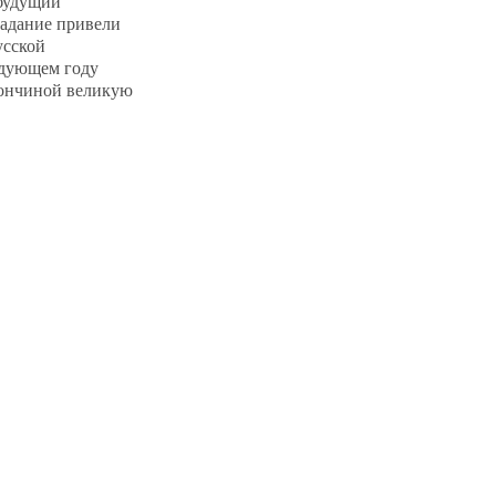
 будущий
радание привели
усской
едующем году
 кончиной великую