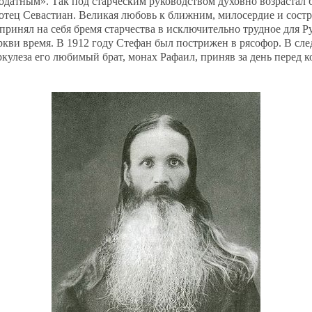
годатным». Так под старческим руководством духовно возрастал
отец Севастиан.
Великая любовь к ближним, милосердие и сост
н принял на себя бремя старчества в исключительно трудное для Р
кви время. В 1912 году Стефан был пострижен в рясофор. В сл
ркулеза его любимый брат, монах Рафаил, приняв за день перед