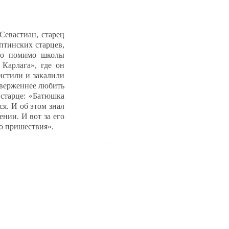
Севастиан, старец
птинских старцев,
 Но помимо школы
Карлага», где он
истили и закалили
тверженнее любить
 старце: «Батюшка
я. И об этом знал
ении. И вот за его
го пришествия».