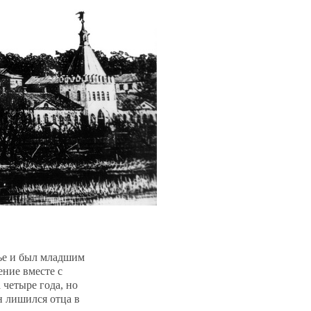
ье и был младшим
ение вместе с
 четыре года, но
н лишился отца в