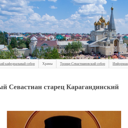
кий кафедральный собор
Храмы
Троице-Севастиановский собор
Информац
ый Севастиан старец Карагандинский