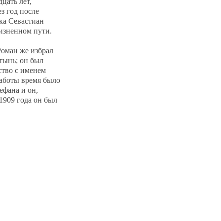
цать лет,
ез год после
ка Севастиан
жизненном пути.
Роман же избрал
тынь; он был
ство с именем
работы время было
ефана и он,
1909 года он был