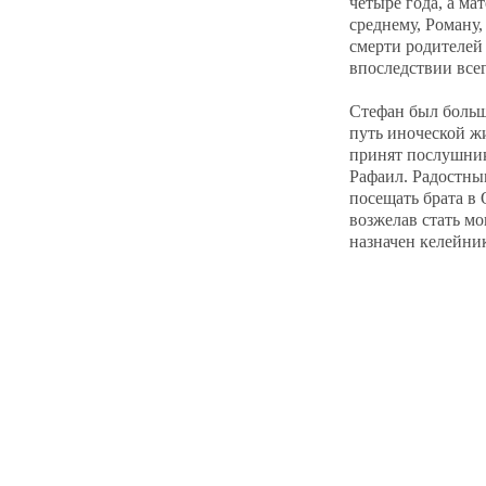
четыре года, а ма
среднему, Роману,
смерти родителей
впоследствии всег
Стефан был больше
путь иноческой ж
принят послушник
Рафаил. Радостны
посещать брата в
возжелав стать мо
назначен келейни