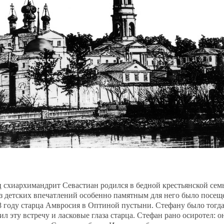
 схиархимандрит Севастиан родился в бедной крестьянской сем
Из детских впечатлений особенно памятным для него было посещ
8 году старца Амвросия в Оптиной пустыни. Стефану было тогда
л эту встречу и ласковые глаза старца. Стефан рано осиротел: о