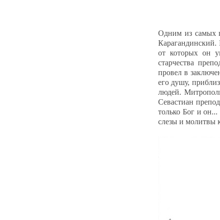
Одним из самых п
Карагандинский. 
от которых он у
старчества преп
провел в заключе
его душу, прибли
людей. Митрополи
Севастиан препод
только Бог и он..
слезы и молитвы к