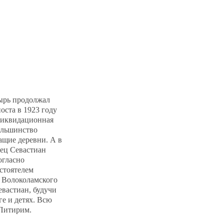
тырь продолжал
оста в 1923 году
ликвидационная
Большинство
ащие деревни. А в
тец Севастиан
огласно
астоятелем
 Волоколамского
евастиан, будучи
ге и детях. Всю
 Питирим.