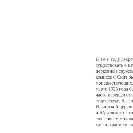
В 1918 году декр
существовать в ка
церковные службы
комиссия. Скит б
монашествующих, 
марте 1923 года б
часто навещал ста
старческому благо
Ильинской церкви
и Юрьевского Пит
еще совсем молоды
жизнь хранил в с