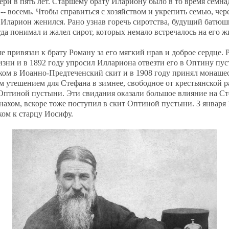
тери в пять лет. Старшему брату Илариону было в то время семнад
 -- восемь. Чтобы справиться с хозяйством и укрепить семью, чер
 Иларион женился. Рано узнав горечь сиротства, будущий батюш
да понимал и жалел сирот, которых немало встречалось на его 
 привязан к брату Роману за его мягкий нрав и доброе сердце. 
изни и в 1892 году упросил Иллариона отвезти его в Оптину пус
ом в Иоанно-Предтеченский скит и в 1908 году принял монаше
м утешением для Стефана в зимнее, свободное от крестьянской 
 Оптиной пустыни. Эти свидания оказали большое влияние на Ст
нахом, вскоре тоже поступил в скит Оптиной пустыни. 3 января 
ком к старцу Иосифу.