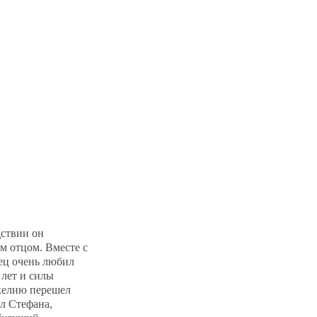
дствии он
м отцом. Вместе с
рец очень любил
 лет и силы
 келию перешел
л Стефана,