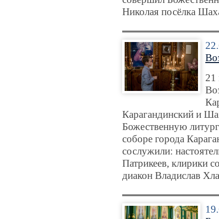
Николая посёлка Шах
22
Во
21 
Во
Ка
Карагандинский и Ша
Божественную литург
соборе города Караг
сослужили: настояте
Патрикеев, клирики с
диакон Владислав Хл
19