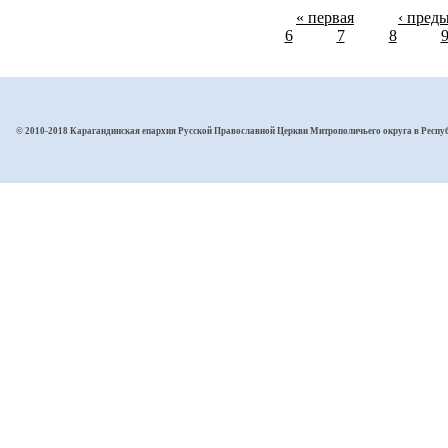
« первая
‹ пред
6
7
8
© 2010-2018 Карагандинская епархия Русской Православной Церкви Митрополичьего округа в Респу