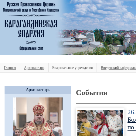
Главная
Архипастырь
Епархиальные учреждения
Введенский кафедраль
Архипастырь
События
26
Бо
по 