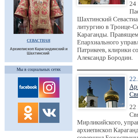
24
Па
Шахтинский Севасти
литургию в Троице-С
Караганды. Правящем
СЕВАСТИАН
Епархиального управ
Патрикеев, клирики с
Архиепископ Карагандинский и
Шахтинский
Александр Бородин.
Мы в социальных сетях
22
Ар
Св
22 
Св
Мирликийского, упра
архиепископ Караган
совершил Божественн