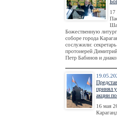
Бо
17
Па
Ша
Божественную литург
соборе города Караг
сослужили: секретарь
протоиерей Димитрий 
Петр Бабинов и диако
19.05.20
Представ
принял у
акции по
16 мая 2
Караганд