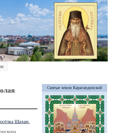
ия
Святые земли Карагандинской
колая
посёлка Шахан.
епископа