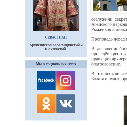
сослужили: секре
Абайского церков
Рыженков и диако
СЕВАСТИАН
Проповедь перед 
Архиепископ Карагандинский и
В завершение бог
Шахтинский
проведён крестны
правящий архиере
благословение.
Мы в социальных сетях
В этот день во в
Божия и чудотворц