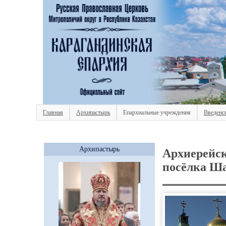
Главная
Архипастырь
Епархиальные учреждения
Введенс
Архипастырь
Архиерейск
посёлка Ша