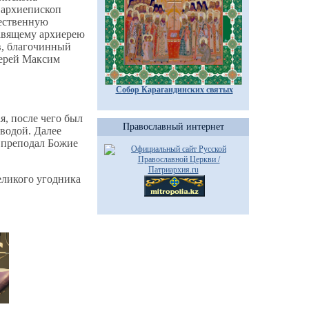
 архиепископ
ественную
авящему архиерею
в, благочинный
иерей Максим
Собор Карагандинских святых
я, после чего был
Православный интернет
водой. Далее
 преподал Божие
еликого угодника