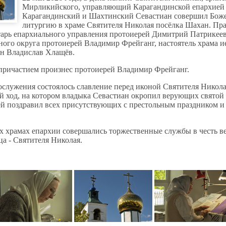
Мирликийского, управляющий Карагандинской епархией
Карагандинский и Шахтинский Севастиан совершил Бож
литургию в храме Святителя Николая посёлка Шахан. Пр
тарь епархиального управления протоиерей Димитрий Патрикее
ного округа протоиерей Владимир Фрейганг, настоятель храма 
н Владислав Хлащёв.
причастием произнес протоиерей Владимир Фрейганг.
ослужения состоялось славление перед иконой Святителя Никола
й ход, на котором владыка Севастиан окропил верующих святой 
й поздравил всех присутствующих с престольным праздником и
сех храмах епархии совершались торжественные службы в честь в
а - Святителя Николая.