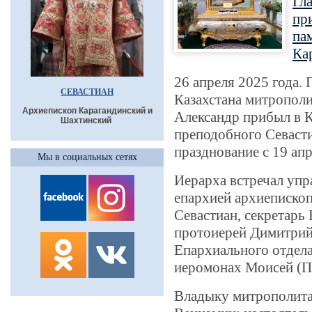
Гл
пр
па
Ка
26 апреля 2025 года.
СЕВАСТИАН
Казахстана митрополи
Архиепископ Карагандинский и
Александр прибыл в К
Шахтинский
преподобного Севасти
празднование с 19 апр
Мы в социальных сетях
Иерарха встречал уп
епархией архиеписко
Севастиан, секретарь
протоиерей Димитрий
Епархиального отдела
иеромонах Моисей (Па
Владыку митрополита