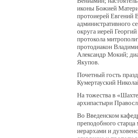
Вениамин; настоятель
иконы Божией Матери
протоиерей Евгений 
административного с
округа иерей Георги
протокола митрополи
протодиакон Владими
Александр Мокий; ди
Якупов.
Почетный гость празд
Кумертауский Никола
На тожества в «Шахт
архипастыри Правосл
Во Введенском кафед
преподобного старца 
иерархами и духовен