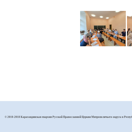
© 2010-2018 Карагандинская епархия Русской Православной Церкви Митрополичьего округа в Респу