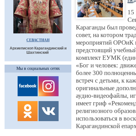
15
Се
Караганды был прове
совет, на котором тр
СЕВАСТИАН
мероприятий ОРОиК в
Архиепископ Карагандинский и
предстоящий учебный 
Шахтинский
комплект ЕУМК (един
«Бог и человек: движ
Мы в социальных сетях
более 300 полноценн
встреч с детьми, к к
оригинальные дополн
аудио-видеофайлы, и
имеет гриф «Рекомен
религиозного образов
использоваться в вос
Карагандинской епар