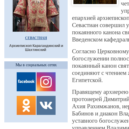
че
уп
епархией архиеписко
Севастиан совершил у
покаянного канона св
СЕВАСТИАН
Введенском кафедрал
Архиепископ Карагандинский и
Шахтинский
Согласно Церковному 
богослужении полнос
покаянный канон свят
Мы в социальных сетях
соединяют с чтением
Египетской.
Правящему архиерею 
протоиерей Димитрий 
Ахия Рахимжанов, ие
Бабинов и диакон Вл
уставного богослуже
управлением Владими