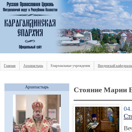
Главная
Архипастырь
Епархиальные учреждения
Введенский кафедраль
Архипастырь
Стояние Марии Е
04
Ст
Веч