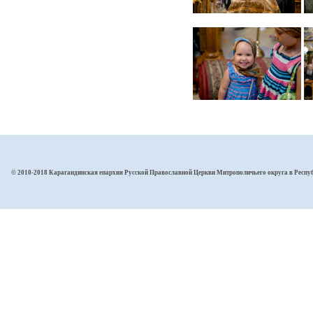
© 2010-2018 Карагандинская епархия Русской Православной Церкви Митрополичьего округа в Респу