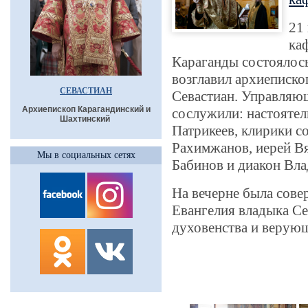
21
ка
Караганды состоялось
возглавил архиеписк
СЕВАСТИАН
Севастиан. Управляю
Архиепископ Карагандинский и
сослужили: настояте
Шахтинский
Патрикеев, клирики с
Рахимжанов, иерей В
Мы в социальных сетях
Бабинов и диакон Вла
На вечерне была сове
Евангелия владыка Се
духовенства и верую