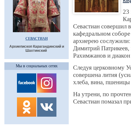
23
Ка
Севастиан совершил 
кафедральном соборе
СЕВАСТИАН
архиерею сослужили: 
Архиепископ Карагандинский и
Димитрий Патрикеев,
Шахтинский
Рахимжанов и диакон
Мы в социальных сетях
Следуя церковному Ус
совершена лития (уси
хлеба, вина, пшеницы 
На утрени, по прочтен
Севастиан помазал п