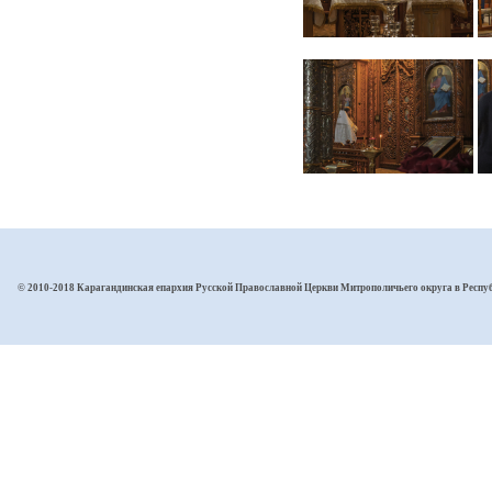
© 2010-2018 Карагандинская епархия Русской Православной Церкви Митрополичьего округа в Респу