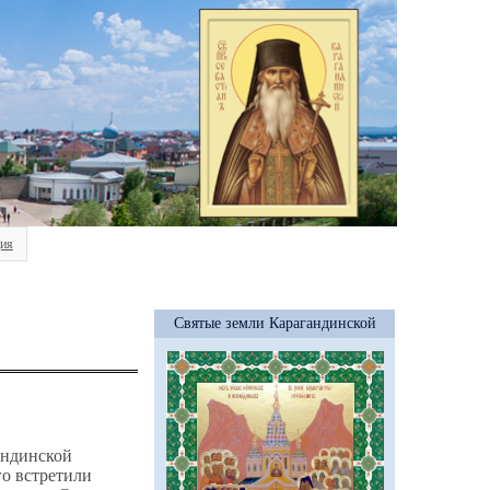
ия
Святые земли Карагандинской
андинской
го встретили