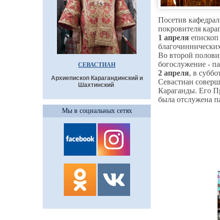
Посетив кафедрал
покровителя кара
1 апреля
епископ 
благочиннических
Во второй полови
богослужение - па
СЕВАСТИАН
2 апреля
, в субб
Архиепископ Карагандинский и
Севастиан соверш
Шахтинский
Караганды. Его П
была отслужена п
Мы в социальных сетях