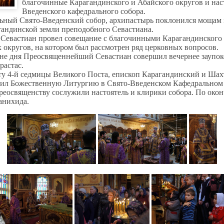
благочинные Карагандинского и Абайского округов и нас
Введенского кафедрального собора.
ьный Свято-Введенский собор, архипастырь поклонился мощам 
гандинской земли преподобного Севастиана.
Севастиан провел совещание с благочинными Карагандинского 
 округов, на котором был рассмотрен ряд церковных вопросов.
не дня Преосвященнейший Севастиан совершил вечернее заупо
растас.
оту 4-й седмицы Великого Поста, епископ Карагандинский и Ша
ил Божественную Литургию в Свято-Введенском Кафедральном 
реосвященству сослужили настоятель и клирики собора. По око
анихида.