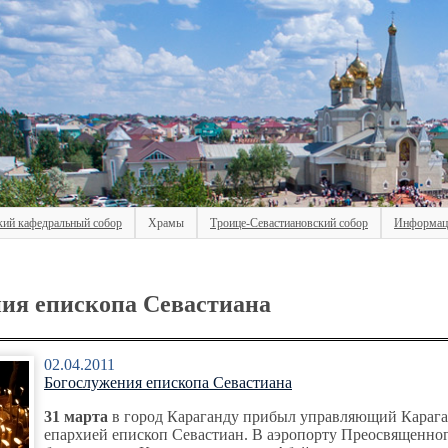
кий кафедральный собор
Храмы
Троице-Севастиановский собор
Информац
ия епископа Севастиана
02.04.2011
Богослужения епископа Севастиана
31 марта
в город Караганду прибыл управляющий Караг
епархией епископ Севастиан. В аэропорту Преосвященно