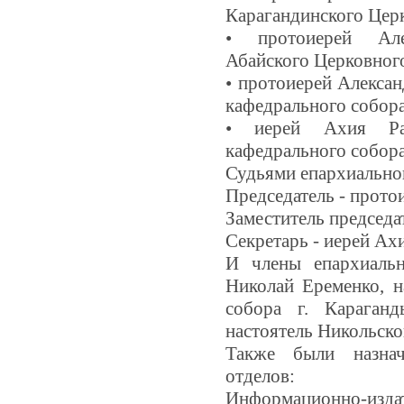
Карагандинского Церк
• протоиерей Але
Абайского Церковного
• протоиерей Алексан
кафедрального собора
• иерей Ахия Рах
кафедрального собора
Судьями епархиально
Председатель - прото
Заместитель председа
Секретарь - иерей Ах
И члены епархиальн
Николай Еременко, н
собора г. Караган
настоятель Никольско
Также были назнач
отделов:
Информационно-изд