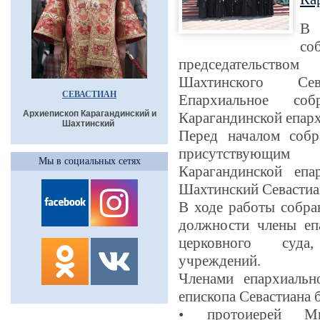
В 
со
председательство
Шахтинского Сев
СЕВАСТИАН
Епархиальное со
Архиепископ Карагандинский и
Карагандинской епар
Шахтинский
Перед началом собр
присутствующи
Мы в социальных сетях
Карагандинской епа
Шахтинский Севастиа
В ходе работы собр
должности члены епа
церковного суда
учреждений.
Членами епархиальн
епископа Севастиана 
• протоиерей Ми