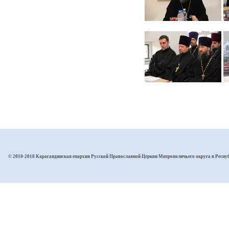
© 2010-2018 Карагандинская епархия Русской Православной Церкви Митрополичьего округа в Респу