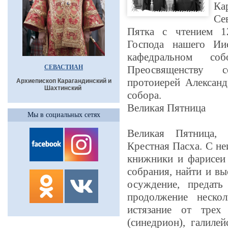
Ка
Се
Пятка с чтением 1
Господа нашего Ии
кафедральном со
СЕВАСТИАН
Преосвященству с
протоиерей Александ
Архиепископ Карагандинский и
Шахтинский
собора.
Великая Пятница
Мы в социальных сетях
Великая Пятница, 
Крестная Пасха. С н
книжники и фарисеи
собрания, найти и вы
осуждение, предать
продолжение неско
истязание от трех
(синедрион), галиле