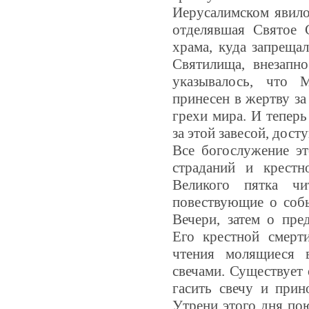
Иерусалимском явилос
отделявшая Святое 
храма, куда запреща
Святилища, внезапно
указывалось, что 
принесен в жертву з
грехи мира. И теперь
за этой завесой, досту
Все богослужение э
страданий и крестн
Великого пятка чи
повествующие о собы
Вечери, затем о пред
Его крестной смерт
чтения молящиеся 
свечами. Существует 
гасить свечу и прин
Утрени этого дня по