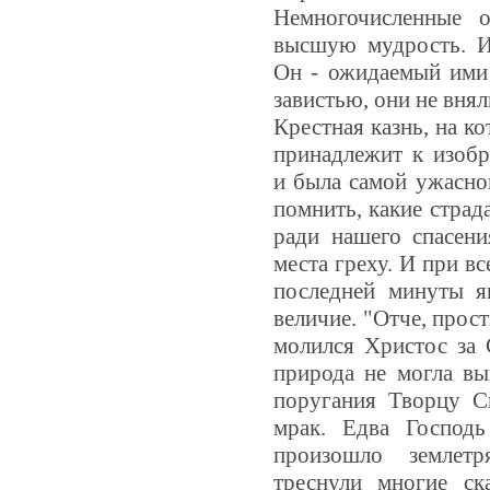
Немногочисленные 
высшую мудрость. И
Он - ожидаемый ими
завистью, они не внял
Крестная казнь, на к
принадлежит к изобр
и была самой ужасной
помнить, какие страд
ради нашего спасени
места греху. И при в
последней минуты я
величие. "Отче, прост
молился Христос за 
природа не могла вы
поругания Творцу С
мрак. Едва Господ
произошло землетр
треснули многие с