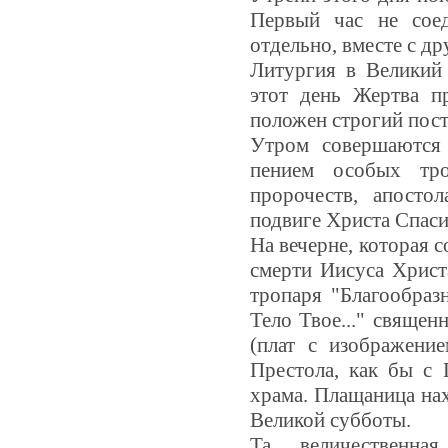
Первый час не соед
отдельно, вместе с др
Литургия в Великий
этот день Жертва п
положен строгий пост
Утром совершаются 
пением особых тро
пророчеств, апосто
подвиге Христа Спаси
На вечерне, которая с
смерти Иисуса Христа
тропаря "Благообраз
Тело Твое..." свяще
(плат с изображени
Престола, как бы с 
храма. Плащаница нах
Великой субботы.
Та величественна