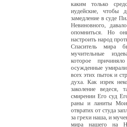
каким только сред
иудейские, чтобы д
замедление в суде Пи
Невиновного, давал
опомниться. Но он
настроить народ прот
Спаситель мира бы
мучительные издева
которое причиняло
осужденные умирали
всех этих пыток и ст
духа. Как изрек нек
заколение ведеся, 
смирении Его суд Его
раны и ланиты Мои
отвратих от студа зап
за грехи наша, и муче
мира нашего на Н