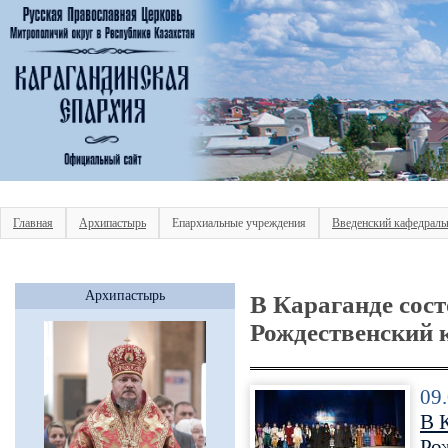
Главная
Архипастырь
Епархиальные учреждения
Введенский кафедраль
Архипастырь
В Караганде сос
Рождественский 
09
В 
Ро