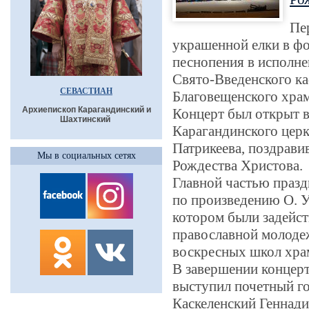
Пе
украшенной елки в фо
песнопения в исполн
Свято-Введенского ка
СЕВАСТИАН
Благовещенского храм
Архиепископ Карагандинский и
Концерт был открыт 
Шахтинский
Карагандинского цер
Патрикеева, поздрави
Мы в социальных сетях
Рождества Христова.
Главной частью празд
по произведению О. У
котором были задейст
православной молоде
воскресных школ хра
В завершении концерт
выступил почетный го
Каскеленский Геннад