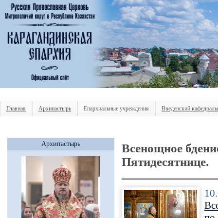
Главная
Архипастырь
Епархиальные учреждения
Введенский кафедраль
Архипастырь
Всенощное бдение
Пятидесятнице.
10
Вс
по