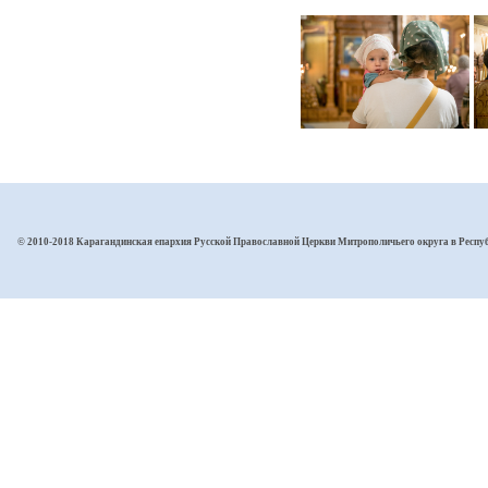
© 2010-2018 Карагандинская епархия Русской Православной Церкви Митрополичьего округа в Респу