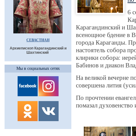
6 
Ка
Карагандинский и Ша
всенощное бдение в 
СЕВАСТИАН
города Караганды. П
Архиепископ Карагандинский и
настоятель собора пр
Шахтинский
клирики собора: иере
Бабинов и диакон Вла
Мы в социальных сетях
На великой вечерне п
совершена лития (уси
По прочтении евангел
помазал духовенство