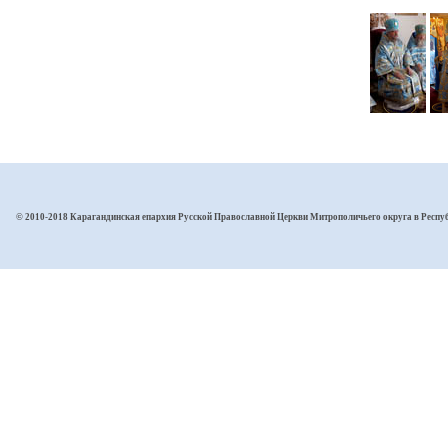
© 2010-2018 Карагандинская епархия Русской Православной Церкви Митрополичьего округа в Респу