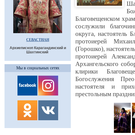
Ша
Б
Благовещенском храм
сослужили благочин
округа, настоятель Б
СЕВАСТИАН
протоиерей Михаил
(Горошко), настоятел
Архиепископ Карагандинский и
Шахтинский
протоиерей Алексан
Архангельского собо
Мы в социальных сетях
клирики Благовещ
Богослужения Прео
настоятеля и прих
престольным праздни