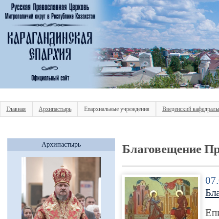
Главная
Архипастырь
Епархиальные учреждения
Введенский кафедраль
Архипастырь
Благовещение П
07
Бл
Е