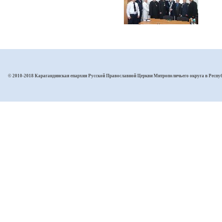
© 2010-2018 Карагандинская епархия Русской Православной Церкви Митрополичьего округа в Респу