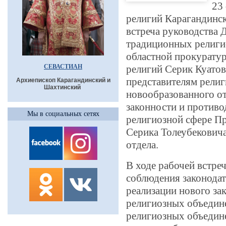
23
религий Карагандинск
встреча руководства 
традиционных религи
областной прокуратур
СЕВАСТИАН
религий Серик Куатов
представителям рели
Архиепископ Карагандинский и
Шахтинский
новообразованного от
законности и противо
Мы в социальных сетях
религиозной сфере П
Серика Толеубекович
отдела.
В ходе рабочей встре
соблюдения законодат
реализации нового за
религиозных объедин
религиозных объедин