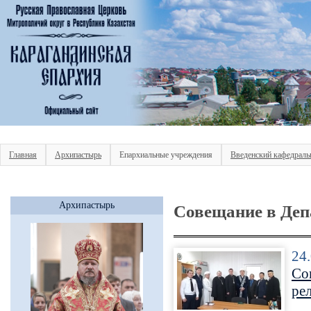
Главная
Архипастырь
Епархиальные учреждения
Введенский кафедраль
Архипастырь
Совещание в Деп
24
Со
ре