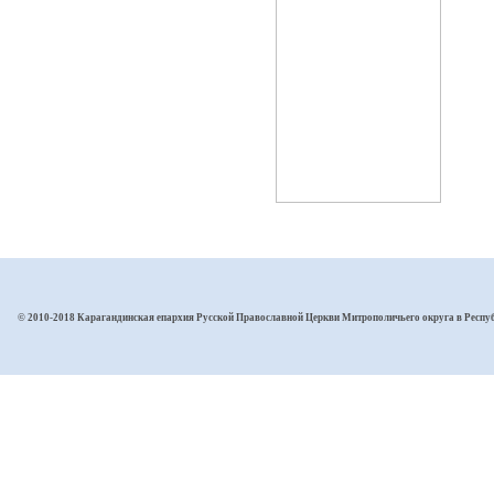
© 2010-2018 Карагандинская епархия Русской Православной Церкви Митрополичьего округа в Респу