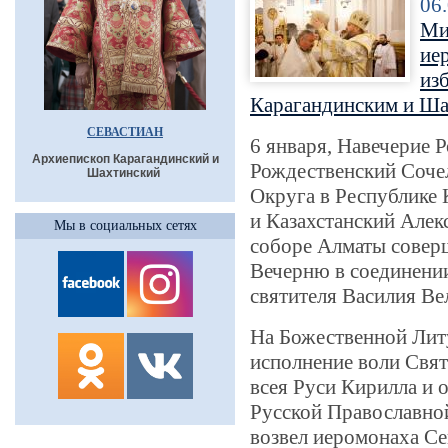
06
Ми
ие
из
Карагандинским и Ша
СЕВАСТИАН
6 января, Навечерие 
Архиепископ Карагандинский и
Рождественский Соче
Шахтинский
Округа в Республике 
и Казахстанский Алек
Мы в социальных сетях
соборе Алматы совер
Вечерню в соединени
святителя Василия Ве
На Божественной Лит
исполнение воли Свя
всея Руси Кирилла и
Русской Православно
возвел иеромонаха Се