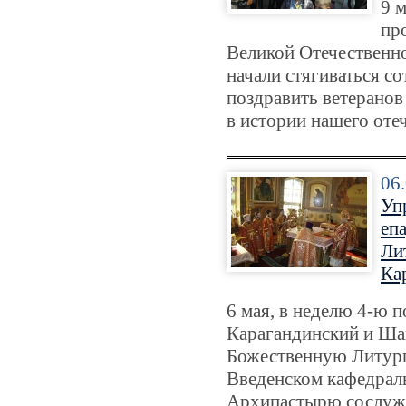
9 
пр
Великой Отечественно
начали стягиваться со
поздравить ветеранов
в истории нашего отеч
06
Уп
еп
Ли
Ка
6 мая, в неделю 4-ю п
Карагандинский и Ша
Божественную Литург
Введенском кафедрал
Архипастырю сослужи