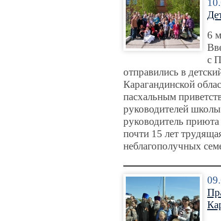
10
Дет
6 
Вв
с 
отправились в детски
Карагандинской облас
пасхальным приветст
руководителей школы 
руководитель приюта
почти 15 лет трудящая
неблагополучных сем
09
Пр
Ка