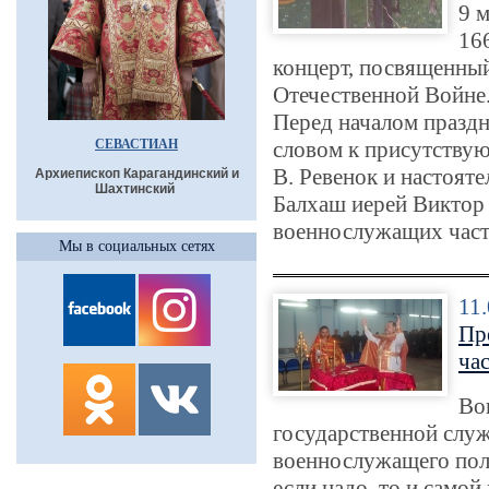
9 
16
концерт, посвященны
Отечественной Войне
Перед началом празд
СЕВАСТИАН
словом к присутству
В. Ревенок и настоят
Архиепископ Карагандинский и
Шахтинский
Балхаш иерей Виктор
военнослужащих час
Мы в социальных сетях
11
Пр
ча
Во
государственной слу
военнослужащего полн
если надо, то и само