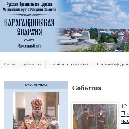
Главная
Архипастырь
Епархиальные учреждения
Введенский кафедраль
Архипастырь
События
12
Пр
ча